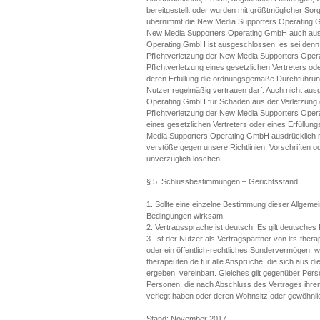
bereitgestellt oder wurden mit größtmöglicher Sorgfa
übernimmt die New Media Supporters Operating G
New Media Supporters Operating GmbH auch ausdr
Operating GmbH ist ausgeschlossen, es sei denn, 
Pflichtverletzung der New Media Supporters Opera
Pflichtverletzung eines gesetzlichen Vertreters oder
deren Erfüllung die ordnungsgemäße Durchführung
Nutzer regelmäßig vertrauen darf. Auch nicht aus
Operating GmbH für Schäden aus der Verletzung d
Pflichtverletzung der New Media Supporters Opera
eines gesetzlichen Vertreters oder eines Erfüllun
Media Supporters Operating GmbH ausdrücklich nic
verstöße gegen unsere Richtlinien, Vorschriften
unverzüglich löschen.
§ 5. Schlussbestimmungen – Gerichtsstand
1. Sollte eine einzelne Bestimmung dieser Allgem
Bedingungen wirksam.
2. Vertragssprache ist deutsch. Es gilt deutsche
3. Ist der Nutzer als Vertragspartner von lrs-ther
oder ein öffentlich-rechtliches Sondervermögen, w
therapeuten.de für alle Ansprüche, die sich aus d
ergeben, vereinbart. Gleiches gilt gegenüber Per
Personen, die nach Abschluss des Vertrages ihre
verlegt haben oder deren Wohnsitz oder gewöhnlic
Stand: November 2017