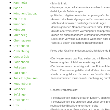
Mannheim
-Schmähkritik
-Anprangerungen – insbesondere von bestimmten
Mainz
-beleidigende Anfeindungen
Mönchengladbach
-politische, religiöse, rassistische, pornografische
Mülheim
-Aufrufe oder Ankündigungen zu Demonstrationen
-sittlich und moralisch anstößige Bemerkungen
München
-den bürgerlichen Namen von Nutzern oder Dritte
Münster
-direkte oder versteckte Werbung für Fremdproduk
-dieses gilt auch besonders Werbung für Arzneimi
Nürnberg
-Links oder Verweise auf andere Webseiten oder 
Oberhausen
-Verstöße gegen gesetzliche Bestimmungen
Offenbach
Fotos oder Grafiken müssen zusätzlich folgende B
Oldenburg
Osnabrück
-Der Nutzer muss das Foto selbst und mit Berec
Paderborn
Verwertung des Lichtbildes ermächtigt sein
-Der Nutzer muss berechtigt sein das Foto auf dem
Potsdam
-Sofern Personen abgebildet sind, dürfen diese ent
Ratingen
sämtlicher abgebildeter Personen zur Veröffentlic
-Innenaufnahmen müssen mit Genehmigung durch de
Recklinghausen
Regensburg
Rostock
Generell verboten sind:
Solingen
-Fotografien von identifizierbaren Kindern, auch w
Stuttgart
-Fotografien von Betrunkenen oder unter dem Ein
Ulm
rechtsgültige Einwilligung vorliegen sollte
-Produktfotos oder Fotografien, auf denen die Her