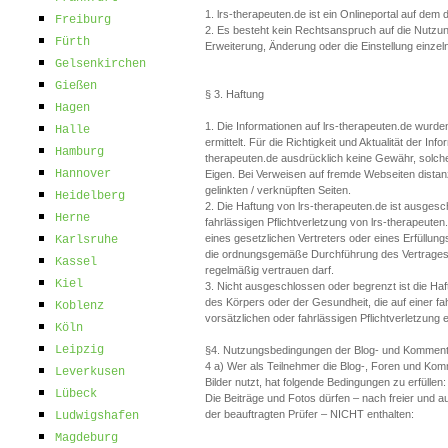
1. lrs-therapeuten.de ist ein Onlineportal auf d
Freiburg
2. Es besteht kein Rechtsanspruch auf die Nutzung
Fürth
Erweiterung, Änderung oder die Einstellung einz
Gelsenkirchen
Gießen
§ 3. Haftung
Hagen
1. Die Informationen auf lrs-therapeuten.de wurde
Halle
ermittelt. Für die Richtigkeit und Aktualität der 
Hamburg
therapeuten.de ausdrücklich keine Gewähr, solche
Hannover
Eigen. Bei Verweisen auf fremde Webseiten distanzi
gelinkten / verknüpften Seiten.
Heidelberg
2. Die Haftung von lrs-therapeuten.de ist ausgesc
Herne
fahrlässigen Pflichtverletzung von lrs-therapeuten
eines gesetzlichen Vertreters oder eines Erfüllungs
Karlsruhe
die ordnungsgemäße Durchführung des Vertrages ü
Kassel
regelmäßig vertrauen darf.
Kiel
3. Nicht ausgeschlossen oder begrenzt ist die Ha
des Körpers oder der Gesundheit, die auf einer fah
Koblenz
vorsätzlichen oder fahrlässigen Pflichtverletzung 
Köln
Leipzig
§4. Nutzungsbedingungen der Blog- und Komment
4 a) Wer als Teilnehmer die Blog-, Foren und Ko
Leverkusen
Bilder nutzt, hat folgende Bedingungen zu erfüllen:
Lübeck
Die Beiträge und Fotos dürfen – nach freier und a
der beauftragten Prüfer – NICHT enthalten:
Ludwigshafen
Magdeburg