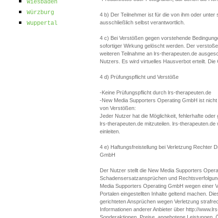
Wiesbaden
Würzburg
4 b) Der Teilnehmer ist für die von ihm oder unt
ausschließlich selbst verantwortlich.
Wuppertal
4 c) Bei Verstößen gegen vorstehende Bedingung
sofortiger Wirkung gelöscht werden. Der verstoß
weiteren Teilnahme an lrs-therapeuten.de ausge
Nutzers. Es wird virtuelles Hausverbot erteilt. D
4 d) Prüfungspflicht und Verstöße
-Keine Prüfungspflicht durch lrs-therapeuten.de
-New Media Supporters Operating GmbH ist nicht z
von Verstößen:
Jeder Nutzer hat die Möglichkeit, fehlerhafte od
lrs-therapeuten.de mitzuteilen. lrs-therapeuten.d
einleiten.
4 e) Haftungsfreistellung bei Verletzung Rechter
GmbH
Der Nutzer stellt die New Media Supporters Oper
Schadensersatzansprüchen und Rechtsverfolgungsk
Media Supporters Operating GmbH wegen einer Ver
Portalen eingestellten Inhalte geltend machen. D
gerichteten Ansprüchen wegen Verletzung strafrech
Informationen anderer Anbieter über http://www.l
Sonderaktionen, Preise, angebotene Leistungen, Ö