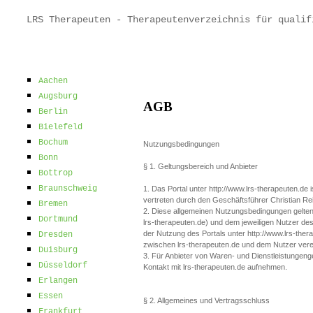
LRS Therapeuten - Therapeutenverzeichnis für qualif
Aachen
Augsburg
AGB
Berlin
Bielefeld
Bochum
Nutzungsbedingungen
Bonn
§ 1. Geltungsbereich und Anbieter
Bottrop
Braunschweig
1. Das Portal unter http://www.lrs-therapeuten.de
vertreten durch den Geschäftsführer Christian Re
Bremen
2. Diese allgemeinen Nutzungsbedingungen gelt
Dortmund
lrs-therapeuten.de) und dem jeweiligen Nutzer des
der Nutzung des Portals unter http://www.lrs-th
Dresden
zwischen lrs-therapeuten.de und dem Nutzer vere
Duisburg
3. Für Anbieter von Waren- und Dienstleistungenge
Düsseldorf
Kontakt mit lrs-therapeuten.de aufnehmen.
Erlangen
Essen
§ 2. Allgemeines und Vertragsschluss
Frankfurt